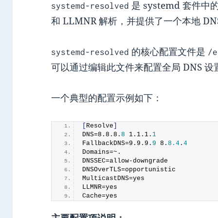
是 systemd 套
systemd-resolved
和 LLMNR 解析，并提供了一个本地 D
的核心配置文件是
systemd-resolved
/e
可以通过编辑此文件来配置全局 DNS 设
一个典型的配置示例如下：
[
Resolve
]
DNS=
8
.
8
.
8
.
8
1
.
1
.
1
.
1
FallbackDNS=
9
.
9
.
9
.
9
8
.
8.4
.
4
Domains=~.
DNSSEC=allow-downgrade
DNSOverTLS=opportunistic
MulticastDNS=yes
LLMNR=yes
Cache=yes