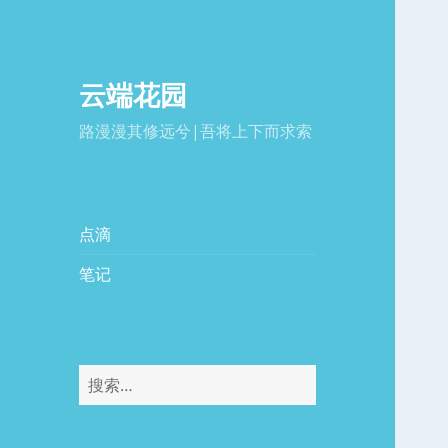
云端花园
路漫漫其修远兮|吾将上下而求索
点滴
笔记
搜
索：