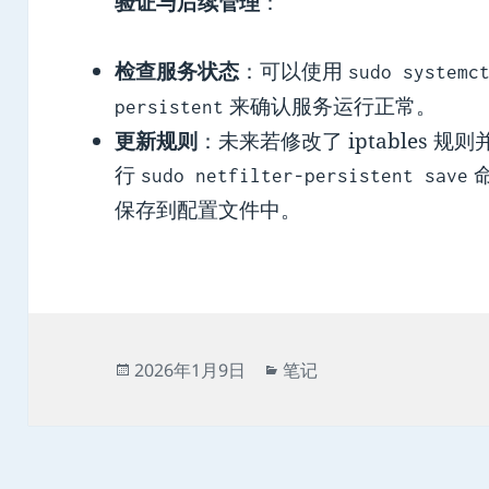
验证与后续管理
‌：
检查服务状态
‌：可以使用
sudo systemc
来确认服务运行正常。
persistent
更新规则
‌：未来若修改了 iptables
行
sudo netfilter-persistent save
保存到配置文件中。
发
分
2026年1月9日
笔记
布
类
于