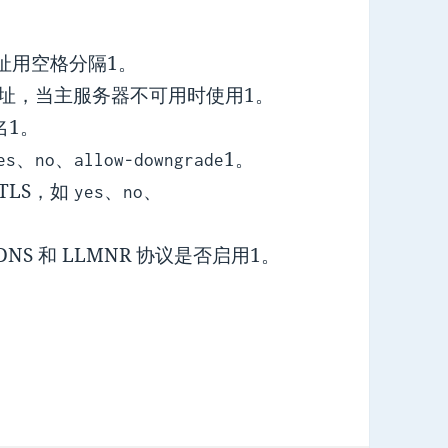
地址用空格分隔1。
器地址，当主服务器不可用时使用1。
名1。
、
、
1。
es
no
allow-downgrade
-TLS，如
、
、
yes
no
DNS 和 LLMNR 协议是否启用1。
。