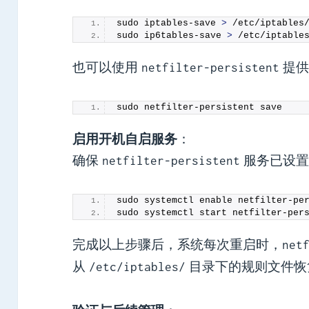
sudo iptables-save 
>
 /etc/iptables
sudo ip6tables-save 
>
 /etc/iptable
也可以使用
提供
netfilter-persistent
sudo netfilter-persistent save
启用开机自启服务
‌：
确保
服务已设置
netfilter-persistent
sudo systemctl enable netfilter-pe
sudo systemctl start netfilter-per
完成以上步骤后，系统每次重启时，
net
从
目录下的规则文件恢复 i
/etc/iptables/