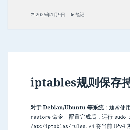
发
分
2026年1月9日
笔记
布
类
于
iptables规则保
对于 Debian/Ubuntu 等系统
‌：通常使
命令。配置完成后，运行
restore
sudo 
将当前 IPv
/etc/iptables/rules.v4