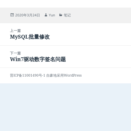
发
作
分
2020年3月24日
Yun
笔记
布
者
类
于
文
上一篇
章
MySQL批量修改
上
导
篇
航
文
下一篇
章：
Win7驱动数字签名问题
下
篇
文
晋ICP备11001490号-1
自豪地采用WordPress
章：