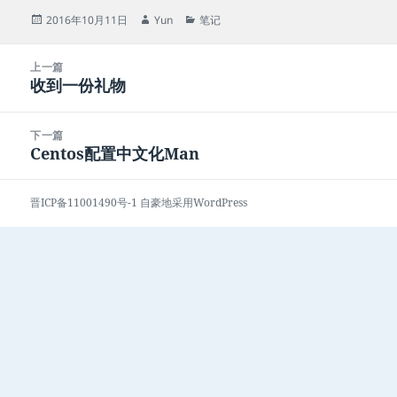
发
作
分
2016年10月11日
Yun
笔记
布
者
类
于
文
上一篇
章
收到一份礼物
上
导
篇
航
文
下一篇
章：
Centos配置中文化Man
下
篇
文
晋ICP备11001490号-1
自豪地采用WordPress
章：